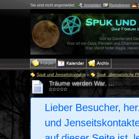
Sie sind nicht angemeldet.
Anmelden
Registrieren
Forum
Kalender
Archiv
Spuk und Jenseitskontakte
»
Spuk, übernatürliche 
Träume werden War. ...
Lieber Besucher, her
und Jenseitskontakte.
auf dieser Seite ist, 