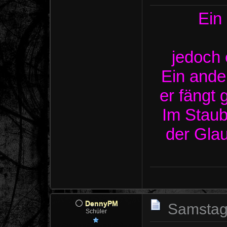
Ein
jedoch 
Ein ande
er fängt 
Im Staube
der Glau
DennyPM
Samstag,
Schüler