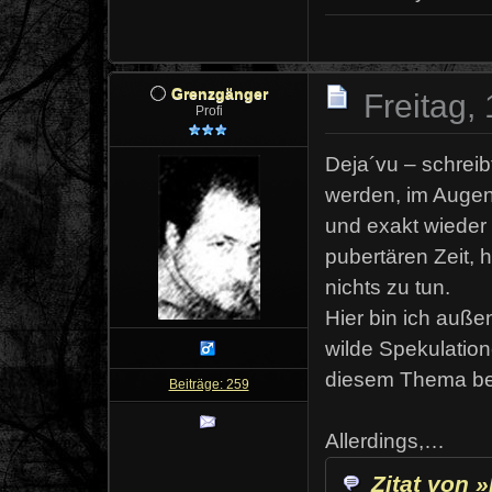
Grenzgänger
Freitag,
Profi
Deja´vu – schrei
werden, im Augenb
und exakt wieder 
pubertären Zeit, 
nichts zu tun.
Hier bin ich auße
wilde Spekulation
diesem Thema be
Beiträge: 259
Allerdings,…
Zitat von