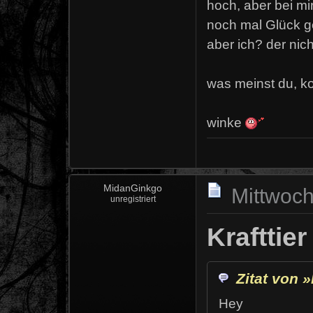
hoch, aber bei mir
noch mal Glück geh
aber ich? der nich
was meinst du, ko
winke
MidanGinkgo
Mittwoch
unregistriert
Krafttier
Zitat von
Hey