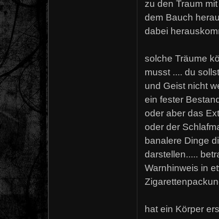
zu den Traum mit
dem Bauch herau
dabei herauskommt
solche Träume kön
musst .... du sol
und Geist nicht w
ein fester Besta
oder aber das Ext
oder der Schlafma
banalere Dinge d
darstellen..... be
Warnhinweis in et
Zigarettenpackun
hat ein Körper er