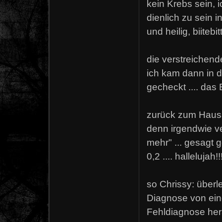
kein Krebs sein, 
dienlich zu sein i
und heilig, biitebi
die verstreichend
ich kam dann in 
gecheckt .... das 
zurück zum Hausa
denn irgendwie ve
mehr" ... gesagt 
0,2 .... hallelujah!!
so Chrissy: überl
Diagnose von ein
Fehldiagnose herau