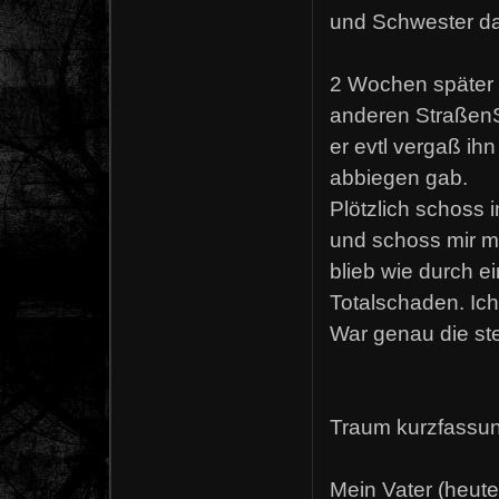
und Schwester dav
2 Wochen später f
anderen StraßenSe
er evtl vergaß ih
abbiegen gab.
Plötzlich schoss 
und schoss mir mi
blieb wie durch e
Totalschaden. Ich
War genau die st
Traum kurzfassun
Mein Vater (heute 